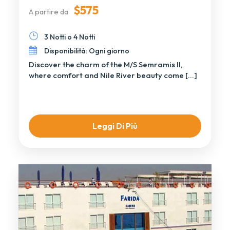
$575
A partire da
3 Notti o 4 Notti
Disponibilità: Ogni giorno
Discover the charm of the M/S Semramis II,
where comfort and Nile River beauty come […]
Leggi Di Più