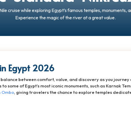
Nile cruise while exploring Egypt’s famous temples, monuments, a
Experience the magic of the river at a great value.
 in Egypt 2026
balance between comfort, value, and discovery as you journey a
ts to some of Egypt’s most iconic monuments, such as Karnak Tem
 Ombo
, giving travelers the chance to explore temples dedica