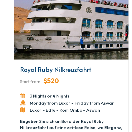
ständig verändernde Flusslandschaften – von
palmenumsäumten Ufern bis hin zu alten
Tempeln, die stolz am Ufer stehen. Täglich
geführte Ausflüge erwecken Ägyptens Geschichte
zum Leben, während die Abende an Bord sich
perfekt für stille Entspannung eignen. Die A Sara
Nile Cruise bietet eine reibungslose, genussvolle
Reise voller Entdeckungen, Kultur und ruhiger
Momente auf dem Nil.
Royal Ruby Nilkreuzfahrt
$520
Start from
3 Nights or 4 Nights
Monday from Luxor – Friday from Aswan
Luxor – Edfu – Kom Ombo – Aswan
Begeben Sie sich an Bord der Royal Ruby
Nilkreuzfahrt auf eine zeitlose Reise, wo Eleganz,