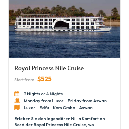
zubereitete Speisen und einladende
Loungebereiche bieten den perfekten
Rückzugsort nach Ihren täglichen Besichtigungen.
Verbringen Sie friedliche Momente auf dem
Sonnendeck, während der Nil in der goldenen
Stunde vorbeifließt. Der Tower Prestige bietet
eine ausgewogene Mischung aus kultureller
Entdeckung, Komfort und unvergesslichen
Nilkreuzfahrten.
Royal Princess Nile Cruise
$525
Start from
3 Nights or 4 Nights
Monday from Luxor – Friday from Aswan
Luxor – Edfu – Kom Ombo – Aswan
Erleben Sie den legendären Nil in Komfort an
Bord der Royal Princess Nile Cruise, wo