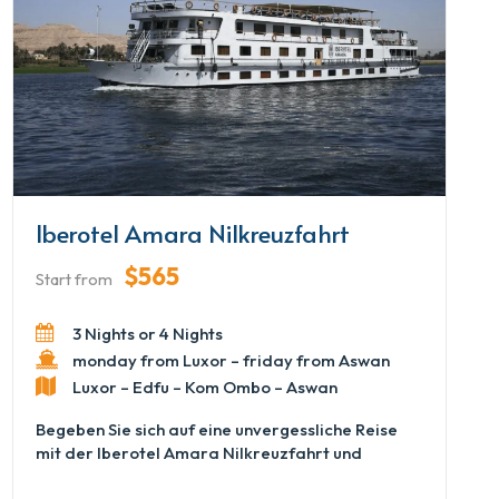
komfortablen Kabinen, köstlichen Mahlzeiten und
ruhigen Bereichen zum Entspannen zurück. Ob Sie
auf dem Sonnendeck entspannen oder den
Sonnenuntergang über dem Nile beobachten –
die Princess Sarah II bietet ein sanftes,
angenehmes und unvergessliches
Kreuzfahrterlebnis.
Iberotel Amara Nilkreuzfahrt
$565
Start from
3 Nights or 4 Nights
monday from Luxor – friday from Aswan
Luxor – Edfu – Kom Ombo – Aswan
Begeben Sie sich auf eine unvergessliche Reise
mit der Iberotel Amara Nilkreuzfahrt und
entdecken Sie Ägyptens antike Wunder in