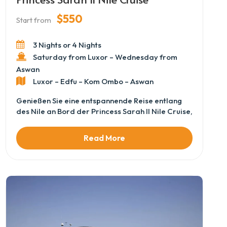
$550
Start from
3 Nights or 4 Nights
Saturday from Luxor – Wednesday from
Aswan
Luxor – Edfu – Kom Ombo – Aswan
Genießen Sie eine entspannende Reise entlang
des Nile an Bord der Princess Sarah II Nile Cruise,
wo Komfort, Eleganz und authentische Erlebnisse
aufeinandertreffen. Vom Moment Ihrer Ankunft
Read More
an Bord werden Sie von einer freundlichen Crew
und einer ruhigen, einladenden Atmosphäre
willkommen geheißen. Während das Schiff
zwischen Luxor und Aswan segelt, genießen Sie
wunderbare Ausblicke auf palmenumsäumte
Ufer, antike Tempel und das alltägliche Leben am
Fluss. Erkunden Sie Ägyptens legendäre Stätten
auf geführten Ausflügen, kehren Sie dann zu