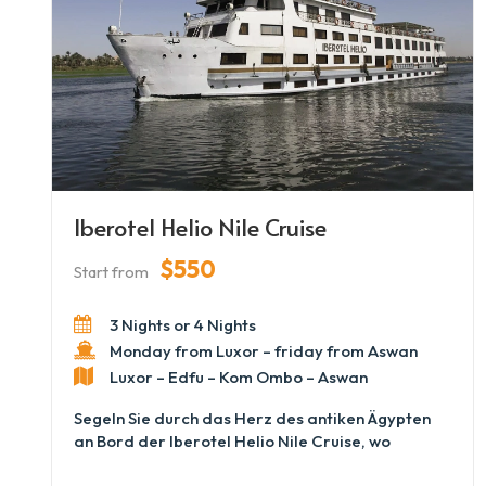
köstliche Mahlzeiten und entspannen Sie sich in
gemütlichen Kabinen oder auf dem Sonnendeck.
Die Nile Quest verwandelt Ihre Nilfahrt in ein
unvergessliches Abenteuer voller Geschichte,
Landschaft und Erholung.
Iberotel Helio Nile Cruise
$550
Start from
3 Nights or 4 Nights
Monday from Luxor – friday from Aswan
Luxor – Edfu – Kom Ombo – Aswan
Segeln Sie durch das Herz des antiken Ägypten
an Bord der Iberotel Helio Nile Cruise, wo
Komfort auf zeitlose Geschichte trifft. Erkunden