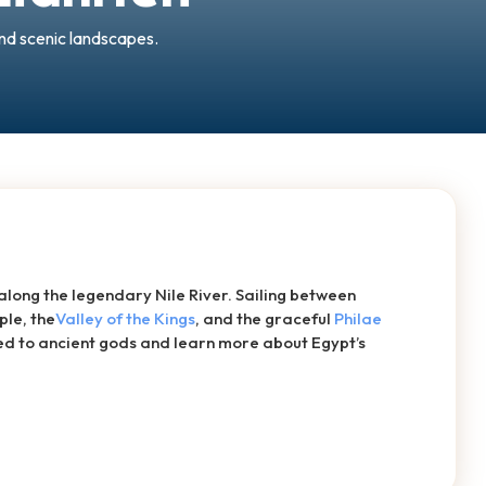
nd scenic landscapes.
long the legendary Nile River. Sailing between
ple, the
Valley of the Kings
, and the graceful
Philae
ted to ancient gods and learn more about Egypt’s