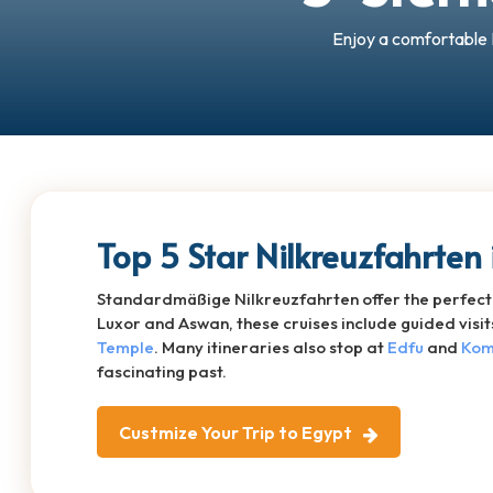
Enjoy a comfortable 
Top 5 Star Nilkreuzfahrten
Standardmäßige Nilkreuzfahrten offer the perfect 
Luxor and Aswan, these cruises include guided visi
Temple
. Many itineraries also stop at
Edfu
and
Kom
fascinating past.
Custmize Your Trip to Egypt