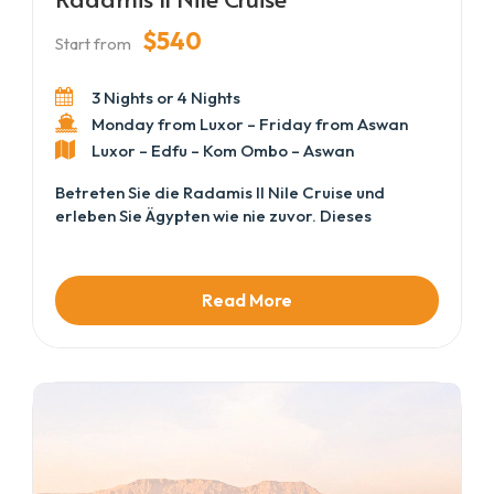
$540
Start from
3 Nights or 4 Nights
Monday from Luxor – Friday from Aswan
Luxor – Edfu – Kom Ombo – Aswan
Betreten Sie die Radamis II Nile Cruise und
erleben Sie Ägypten wie nie zuvor. Dieses
elegante Schiff vereint Komfort, Luxus und
authentischen Nil-Charme und bietet geräumige
Kabinen, köstliche Mahlzeiten und aufmerksamen
Read More
Service. Während Sie den Fluss hinuntergleiten,
genießen Sie atemberaubende Ausblicke auf
üppige Landschaften, antike Tempel und
charmante Dörfer.