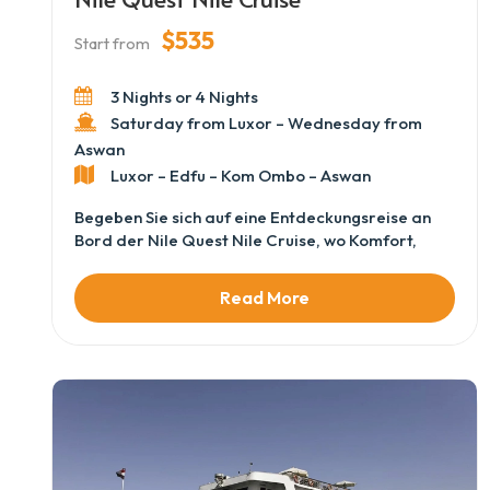
$535
Start from
3 Nights or 4 Nights
Saturday from Luxor – Wednesday from
Aswan
Luxor – Edfu – Kom Ombo – Aswan
Begeben Sie sich auf eine Entdeckungsreise an
Bord der Nile Quest Nile Cruise, wo Komfort,
Eleganz und authentische Erlebnisse entlang
Ägyptens ikonischem Fluss zusammentreffen.
Read More
Vom Moment des Einstiegs sorgen aufmerksames
Personal und eine herzliche Atmosphäre für eine
sanfte und erholsame Fahrt. Segeln Sie zwischen
Luxor und Aswan und genießen Sie Ausblicke auf
üppige Flussufer, antike Tempel und charmante
Dörfer am Wasser. Jeder Tag verbindet
kulturelle Erkundung mit Entspannung – besuchen
Sie legendäre Wahrzeichen, genießen Sie