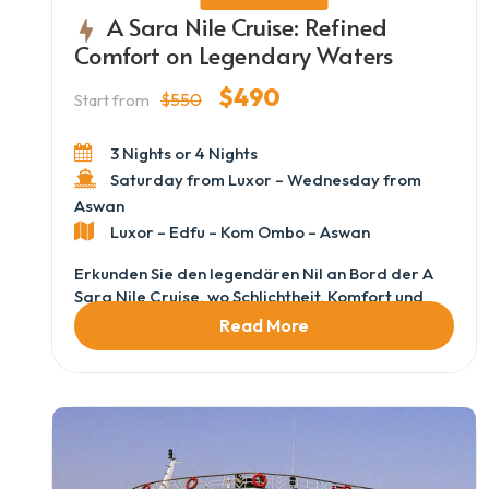
A Sara Nile Cruise: Refined
Comfort on Legendary Waters
$490
$550
Start from
3 Nights or 4 Nights
Saturday from Luxor – Wednesday from
Aswan
Luxor – Edfu – Kom Ombo – Aswan
Erkunden Sie den legendären Nil an Bord der A
Sara Nile Cruise, wo Schlichtheit, Komfort und
authentischer ägyptischer Charme sich vereinen.
Read More
Diese Nilkreuzfahrt ist für Reisende konzipiert,
die eine entspannte und freundliche Atmosphäre
schätzen, und bietet komfortable Kabinen,
aufmerksamen Service und einladende
öffentliche Bereiche zum Entspannen nach einem
Tag voller Entdeckungen. Während Sie zwischen
Luxor und Aswan segeln, genießen Sie sich