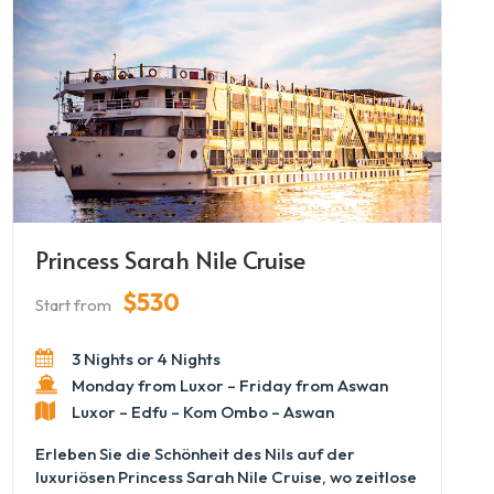
Nach einem Tag voller Entdeckungen an
Ägyptens legendären Sehenswürdigkeiten
entspannen Sie sich auf dem Sonnendeck und
beobachten, wie der Nil bei Sonnenuntergang
erglüht. Die Royal Esadora bietet eine
unvergessliche Reise durch Geschichte und
Schönheit.
Princess Sarah Nile Cruise
$530
Start from
3 Nights or 4 Nights
Monday from Luxor – Friday from Aswan
Luxor – Edfu – Kom Ombo – Aswan
Erleben Sie die Schönheit des Nils auf der
luxuriösen Princess Sarah Nile Cruise, wo zeitlose