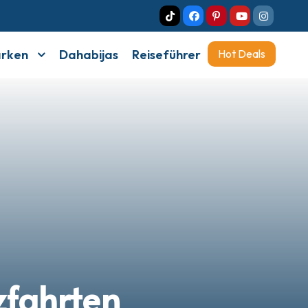
arken
Dahabijas
Reiseführer
Hot Deals
zfahrten