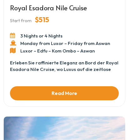
Royal Esadora Nile Cruise
$515
Start from
3 Nights or 4 Nights
Monday from Luxor – Friday from Aswan
Luxor – Edfu – Kom Ombo – Aswan
Erleben Sie raffinierte Eleganz an Bord der Royal
Esadora Nile Cruise, wo Luxus auf die zeitlose
Schönheit des Nils trifft. Vom Moment des
Boardings betreten Sie eine Welt voller stilvollem
Komfort, aufmerksamer Betreuung und ruhiger
Read More
Atmosphäre. Während das Schiff zwischen Luxor
und Aswan gleitet, genießen Sie
atemberaubende Ausblicke auf antike Tempel,
üppige Flusslandschaften und traditionelle
Dörfer. Geräumige Kabinen, gehobene Küche und
entspannende Lounges schaffen das perfekte
Gleichgewicht zwischen Erkundung und Erholung.