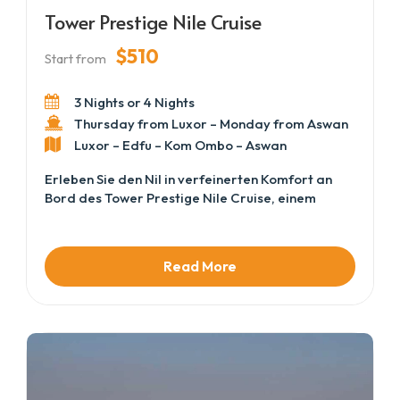
Tower Prestige Nile Cruise
$510
Start from
3 Nights or 4 Nights
Thursday from Luxor – Monday from Aswan
Luxor – Edfu – Kom Ombo – Aswan
Erleben Sie den Nil in verfeinerten Komfort an
Bord des Tower Prestige Nile Cruise, einem
eleganten Schiff, das für Reisende gestaltet
wurde, die Eleganz und Entspannung schätzen.
Vom Moment Ihrer Ankunft an schaffen
Read More
aufmerksamer Service und eine willkommene
Atmosphäre die richtige Grundlage für eine
reibungslose Reise. Während Sie zwischen Luxor
und Aswan segeln, genießen Sie
atemberaubende Ausblicke auf antike Tempel,
fruchtbare Uferlandschaften und traditionelle
Dörfer. Geräumige Kabinen, kunstvoll