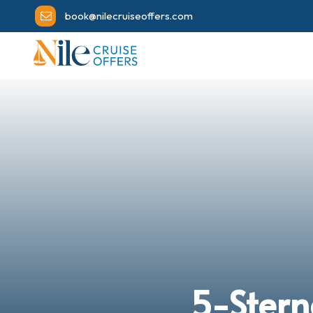
book@nilecruiseoffers.com
5-Stern