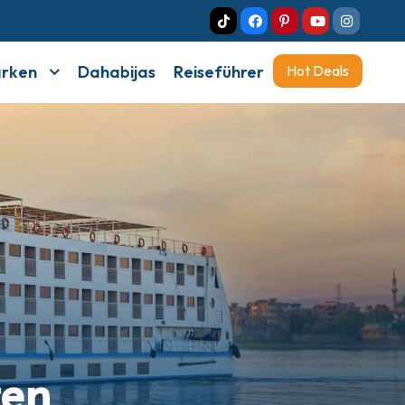
arken
Dahabijas
Reiseführer
Hot Deals
ten