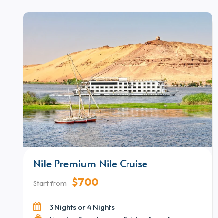
aufmerksamen Service und panoramische
Flussaussichten, die eine ruhige und gehobene
Atmosphäre an Bord schaffen. Diese Fahrt
zwischen Luxor und Aswan verbindet
atemberaubende Landschaften mit
bereichernder kultureller Entdeckung.
Nile Premium Nile Cruise
$700
Start from
3 Nights or 4 Nights