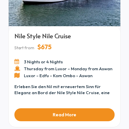
Nile Style Nile Cruise
$675
Start from
3 Nights or 4 Nights
Thursday from Luxor – Monday from Aswan
Luxor – Edfu – Kom Ombo – Aswan
Erleben Sie den Nil mit erneuertem Sinn für
Eleganz an Bord der Nile Style Nile Cruise, eine
verfeinerte Reise aus unserer Sammlung von
Egypt Nile Cruises und stolz präsentiert unter
den premium Deluxe Nile Cruises.
Read More
Zeitgenössischer Komfort, geschmackvoll
ausgestattete Kabinen, aufmerksamer Service
und köstliche Küche schaffen ab dem Moment des