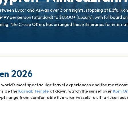
 between Luxor and Aswan over 3 or 4 nights, stopping at Edfu, K
$499 per person (Standard) to $1,800+ (Luxury), with full board a
ling. Nile Cruise Offers has arranged these itineraries for internat
ten 2026
he world’s most spectacular travel experiences and the most com
inside the
Karnak Temple
at dawn, watch the sunset over
Kom O
ypt range from comfortable five-star vessels to ultra-luxurious sh