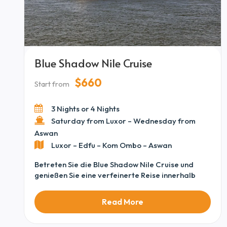
Blue Shadow Nile Cruise
$660
Start from
3 Nights or 4 Nights
Saturday from Luxor – Wednesday from
Aswan
Luxor – Edfu – Kom Ombo – Aswan
Betreten Sie die Blue Shadow Nile Cruise und
genießen Sie eine verfeinerte Reise innerhalb
unserer Sammlung von Egypt Nile Cruises, stolz
klassifiziert unter Premium Deluxe Nile Cruises.
Read More
Das Schiff ist für Komfort und Entspannung
konzipiert und verfügt über elegante Kabinen,