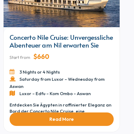
Concerto Nile Cruise: Unvergessliche
Abenteuer am Nil erwarten Sie
$660
Start from
3 Nights or 4 Nights
Saturday from Luxor – Wednesday from
Aswan
Luxor – Edfu – Kom Ombo – Aswan
Entdecken Sie Ägypten in raffinierter Eleganz an
Bord der Concerto Nile Cruise, eine
anspruchsvolle Reise aus unserer Sammlung von
Read More
Egypt Nile Cruises und stolz unter den besten
Deluxe Nile Cruises rangierend. Von stilvollen