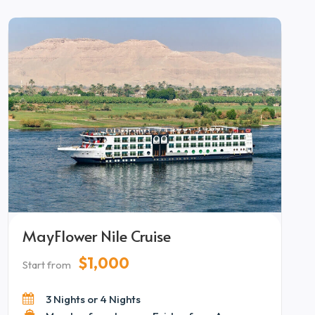
Kabinen und aufmerksamer Betreuung bis hin zu
gehobener Küche und panoramischen
Flussaussichten – jedes Detail ist gestaltet, um
ein nahtloses und erhabenes Kreuzfahrterlebnis
zu schaffen. Bei einer Fahrt zwischen Luxor und
Aswan verbindet diese Reise atemberaubende
Landschaften mit bereichernder kultureller
Entdeckung.
MayFlower Nile Cruise
$1,000
Start from
3 Nights or 4 Nights