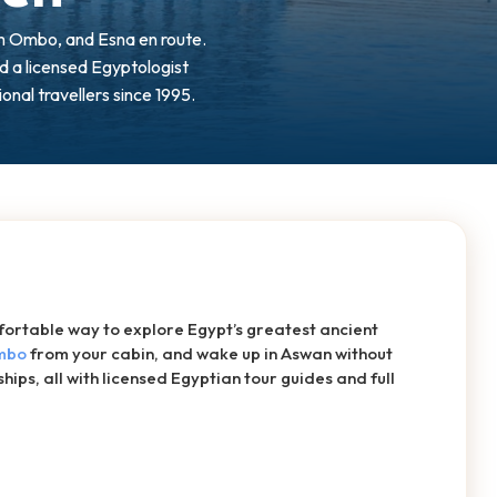
om Ombo, and Esna en route.
nd a licensed Egyptologist
ional travellers since 1995.
fortable way to explore Egypt’s greatest ancient
mbo
from your cabin, and wake up in Aswan without
ips, all with licensed Egyptian tour guides and full