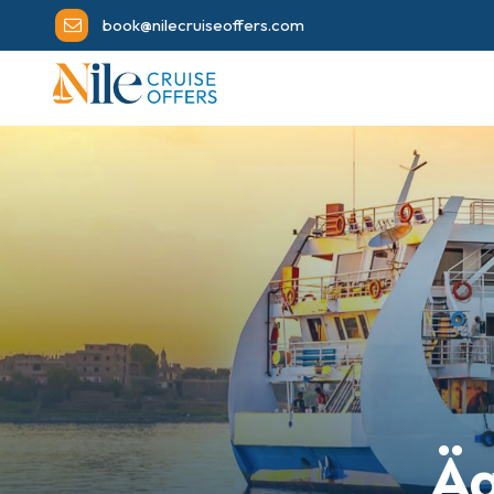
book@nilecruiseoffers.com
Äg