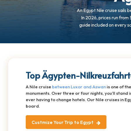
An Egypt Nile cruise sails
In 2026, prices run from 
guide included on every sai
Top Ägypten-Nilkreuzfahr
A Nile cruise
between Luxor and Aswan
is one of t
monuments. Over three or four nights, you’ll stand 
ever having to change hotels. Our Nile cruises in Eg
board.
Custmize Your Trip to Egypt