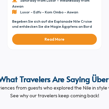
Saturday from Luxor – Wednesday from
Aswan
Luxor – Edfu – Kom Ombo – Aswan
Begeben Sie sich auf die Esplanade Nile Cruise
und entdecken Sie die Magie Ägyptens an Bord
einer verfeinerten Deluxe Nile Cruise, wo
Komfort, Eleganz und aufmerksamer Service
Read More
jeden Moment prägen. Von wunderschön
gestalteten Kabinen und einladenden Lounges bis
hin zu exquisiter Küche mit panoramischen
Flussblicken – jedes Detail ist für eine nahtlose
und unvergessliche Reise konzipiert. Diese Fahrt
zwischen Luxor und Aswan ist Teil unserer
kuratierten Sammlung von Egypt Nile Cruises und
What Travelers Are Saying Über
bietet die perfekte Mischung aus kultureller
Entdeckung und ruhigem Flusserleben.
iences from guests who explored the Nile in style
See why our travelers keep coming back!