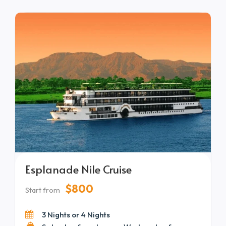
Einstiegs eine entspannte, doch raffinierte
Atmosphäre. Diese Fahrt zwischen Luxor und
Aswan verbindet atemberaubende
Flusslandschaften mit bereichernder kultureller
Entdeckung.
Esplanade Nile Cruise
$800
Start from
3 Nights or 4 Nights